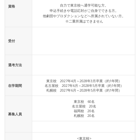
自力で東京校へ通学可能な方。
資格
申込手続きや電話応対がご自身でできる方。
他劇団やプロダクションなどへ所属されていない方。
※二重所属はできません
受付
選考方法
東京校 2027年4月～2028年3月卒業（約1年間）
在学期間
名古屋校 2027年6月～2028年5月卒業（約1年間）
札幌校 2027年6月～2028年5月卒業（約1年間）
東京校 60名
名古屋校 20名
福岡校 20名
募集人員
札幌校 20名
<東京校>