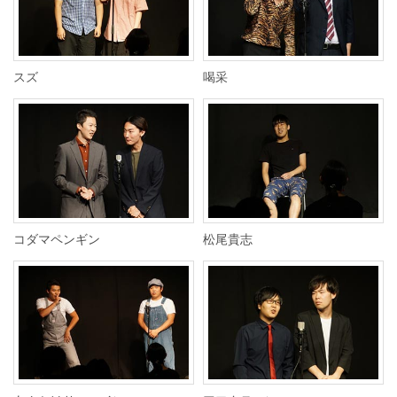
スズ
喝采
コダマペンギン
松尾貴志