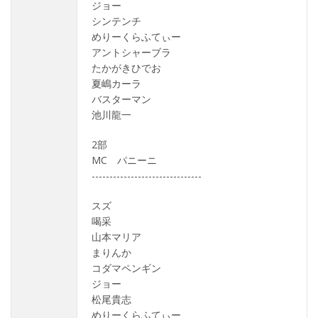
ジョー
シンテンチ
めりーくらふてぃー
アントシャーブラ
たかがきひでお
夏嶋カーラ
バスターマン
池川龍一
2部
MC パニーニ
-------------------------------
スズ
喝采
山本マリア
まりんか
コダマペンギン
ジョー
松尾貴志
めりーくらふてぃー