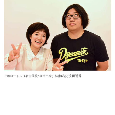
アホロートル（名古屋校5期生出身）林廉(右)と安田遥香