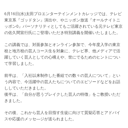
6月16日(水)太田プロエンターテインメントカレッジでは、テレビ
東京系『ゴッドタン』演出や、やニッポン放送『オールナイトニ
ッポン0』パーソナリティとしてもご活躍されている元テレビ東京
の佐久間宣行氏にご登壇いただき特別講義を開催いたしました。
この講義では、対面参加とオンライン参加で、今年度入学の東京
校と地方校の芸人コース生を対象に、テレビ界、他メディアで活
躍していく芸人としての心構えや、世にでるためのヒントについ
て学習しました。
前半は、「入社以来制作した番組での数々の芸人について」とい
う内容で、今活躍中の芸人たちについてのエピソードなどをお話
ししていただきました。
後半は、「自分が思うブレイクした芸人の特徴」をご教授いただ
きました。
その後、これから芸人を目指す生徒に向けて質疑応答とアドバイ
スや応援のメッセ―ジが送られました。