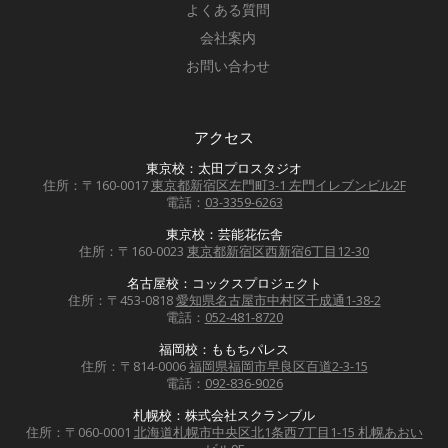
よくある質問
会社案内
お問い合わせ
アクセス
東京校：太田プロスタジオ
住所：〒160-0017
東京都新宿区左門町3-1 左門イレブンビル2F
電話：
03-3359-6263
東京校：芸能花伝舎
住所：〒160-0023
東京都新宿区西新宿6丁目12-30
名古屋校：コックスプロジェクト
住所：〒453-0818
愛知県名古屋市中村区千成通1-38-2
電話：
052-481-8720
福岡校：ももちパレス
住所：〒814-0006
福岡県福岡市早良区百道2-3-15
電話：
092-836-9026
札幌校：株式会社スクランブル
住所：〒060-0001
北海道札幌市中央区北1条西7丁目1-15 札幌あおい