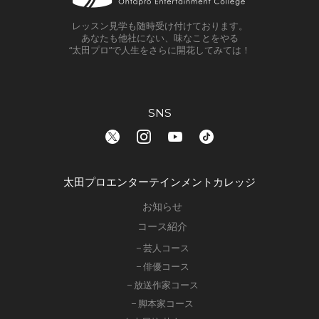
レッスン見学も随時受け付けております。
あなたも他社にない、味なことをやる
“太田プロ”で人生をさらに開花してみては！
SNS
太田プロエンターテインメントカレッジ
お知らせ
コース紹介
− 芸人コース
− 俳優コース
− 放送作家コース
− 脚本家コース