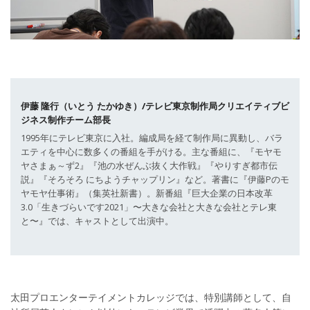
伊藤 隆行（いとう たかゆき）/テレビ東京制作局クリエイティブビ
ジネス制作チーム部長
1995年にテレビ東京に入社。編成局を経て制作局に異動し、バラ
エティを中心に数多くの番組を手がける。主な番組に、『モヤモ
ヤさまぁ～ず2』『池の水ぜんぶ抜く大作戦』『やりすぎ都市伝
説』『そろそろ にちようチャップリン』など。著書に『伊藤Pのモ
ヤモヤ仕事術』（集英社新書）。新番組『巨大企業の日本改革
3.0「生きづらいです2021」〜大きな会社と大きな会社とテレ東
と〜』では、キャストとして出演中。
太田プロエンターテイメントカレッジでは、特別講師として、自