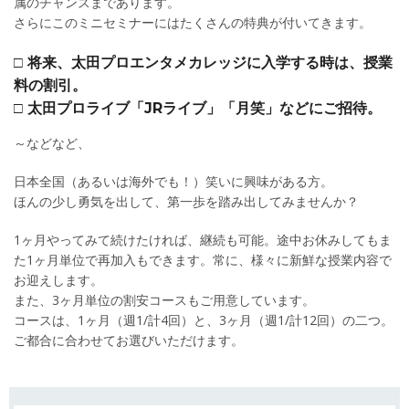
属のチャンスまであります。
さらにこのミニセミナーにはたくさんの特典が付いてきます。
□ 将来、太田プロエンタメカレッジに入学する時は、授業
料の割引。
□ 太田プロライブ「JRライブ」「月笑」などにご招待。
～などなど、
日本全国（あるいは海外でも！）笑いに興味がある方。
ほんの少し勇気を出して、第一歩を踏み出してみませんか？
1ヶ月やってみて続けたければ、継続も可能。途中お休みしてもま
た1ヶ月単位で再加入もできます。常に、様々に新鮮な授業内容で
お迎えします。
また、3ヶ月単位の割安コースもご用意しています。
コースは、1ヶ月（週1/計4回）と、3ヶ月（週1/計12回）の二つ。
ご都合に合わせてお選びいただけます。