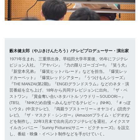
藪木健太郎（やぶきけんたろう）/テレビプロデューサー・演出家
1971年生まれ、三重県出身。早稲田大学卒業後、95年にフジテレ
ビジョン入社。『アヤパン』『力の限りゴーゴゴー!!』『笑う犬』
『新堂本兄弟』『爆笑ヒットパレード』などを担当。『爆笑レッ
ドカーペット』『爆笑レッドシアター』『うつけもんシリーズ』
『THE MANZAI(第2期)』『ENGEIグランドスラム』などのネタ・演
芸番組を立ち上げ、18年から共同テレビジョンに出向。『ザ・ベ
ストワン』『賞金奪い合いネタバトル ソウドリ～SOUDORI～』
(TBS)、『NHKだめ自慢～みんながでるテレビ～』(NHK)、『＃っぽ
いウタ』(中京テレビ)、『両親ラブストーリー～オヤコイ』(読売テ
レビ)、『ザ・マスクド・シンガー』(Amazonプライム・ビデオ)な
どを制作し、22年3月末で出向元のフジテレビを退社。メイクスマ
イルカンパニー「Sunny Pictures(サニー・ピクチャーズ)」を設立
し、番組・映像・イベント制作などを手がけていく。