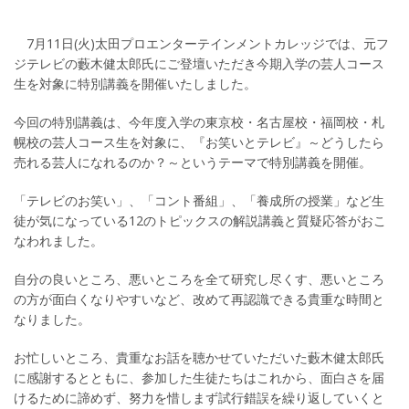
7月11日(火)太田プロエンターテインメントカレッジでは、元フ
ジテレビの藪木健太郎氏にご登壇いただき今期入学の芸人コース
生を対象に特別講義を開催いたしました。
今回の特別講義は、今年度入学の東京校・名古屋校・福岡校・札
幌校の芸人コース生を対象に、『お笑いとテレビ』～どうしたら
売れる芸人になれるのか？～というテーマで特別講義を開催。
「テレビのお笑い」、「コント番組」、「養成所の授業」など生
徒が気になっている12のトピックスの解説講義と質疑応答がおこ
なわれました。
自分の良いところ、悪いところを全て研究し尽くす、悪いところ
の方が面白くなりやすいなど、改めて再認識できる貴重な時間と
なりました。
お忙しいところ、貴重なお話を聴かせていただいた藪木健太郎氏
に感謝するとともに、参加した生徒たちはこれから、面白さを届
けるために諦めず、努力を惜しまず試行錯誤を繰り返していくと