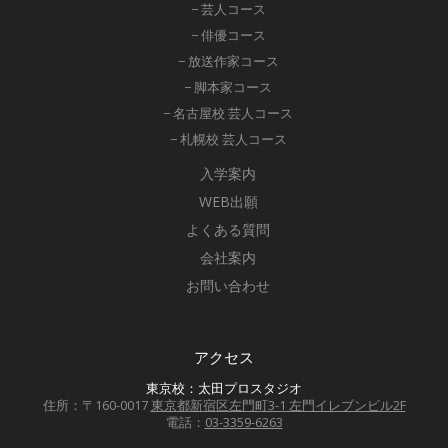
− 芸人コース
− 俳優コース
− 放送作家コース
− 脚本家コース
− 名古屋校 芸人コース
− 札幌校 芸人コース
入学案内
WEB出願
よくある質問
会社案内
お問い合わせ
アクセス
東京校：太田プロスタジオ
住所：〒160-0017
東京都新宿区左門町3-1 左門イレブンビル2F
電話：
03-3359-6263