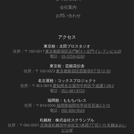
会社案内
お問い合わせ
アクセス
東京校：太田プロスタジオ
住所：〒160-0017
東京都新宿区左門町3-1 左門イレブンビル2F
電話：
03-3359-6263
東京校：芸能花伝舎
住所：〒160-0023
東京都新宿区西新宿6丁目12-30
名古屋校：コックスプロジェクト
住所：〒453-0818
愛知県名古屋市中村区千成通1-38-2
電話：
052-481-8720
福岡校：ももちパレス
住所：〒814-0006
福岡県福岡市早良区百道2-3-15
電話：
092-836-9026
札幌校：株式会社スクランブル
住所：〒060-0001
北海道札幌市中央区北1条西7丁目1-15 札幌あおい
ビル9F