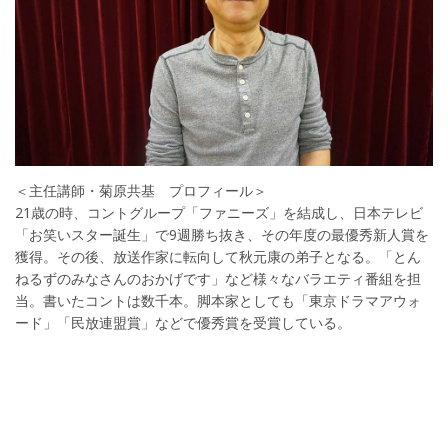
＜主任講師・菊原共基 プロフィール＞
21歳の時、コントグループ「ファニーズ」を結成し、日本テレビ
「お笑いスター誕生」で9週勝ち抜き、その年度の最優秀新人賞を
獲得。その後、放送作家に転向して秋元康の弟子となる。「とん
ねるずのみなさんのおかげです」など様々なバラエティ番組を担
当。書いたコントは数千本。脚本家としても「東京ドラマアウォ
ード」「民放連盟賞」などで優秀賞を受賞している。