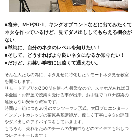
■将来、M-1やR-1、キングオブコントなどに出てみたくて
ネタを作っているけど、見てダメ出ししてもらえる機会が
ない。
■単純に、自分のネタのレベルを知りたい！
■そして、どうすればより良いネタになるか知りたい！
■だけど、お笑い学校には遠くて通えない。
そんな人たちの為に、ネタ見せに特化したリモートネタ見せ教室
を開催します。
リモートアプリのZOOMを使った授業なので、スマホがあれば日
本全国・お部屋で授業を受ける事が出来、お手軽でコロナ感染の
危険もない安全な教室です。
時間は一組につき20分のマンツーマン形式。太田プロエンターテ
インメントカレッジの菊原共基講師が、優しく丁寧にネタの評価
やダメ出しのアドバイスをしていきます。
もちろん、売れるためのチームの方向性などのアイデアも出しつ
つレクチャーします！