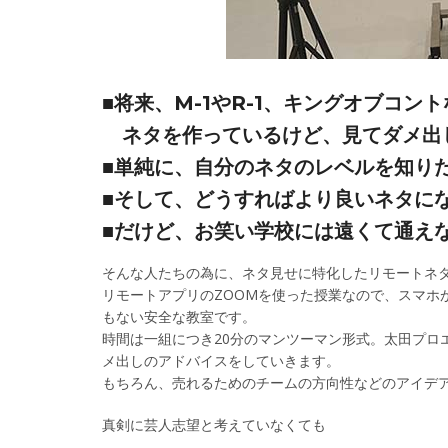
■将来、M-1やR-1、キングオブコン
ネタを作っているけど、見てダメ出
■単純に、自分のネタのレベルを知り
■そして、どうすればより良いネタに
■だけど、お笑い学校には遠くて通え
そんな人たちの為に、ネタ見せに特化したリモートネ
リモートアプリのZOOMを使った授業なので、スマホ
もない安全な教室です。
時間は一組につき20分のマンツーマン形式。太田プロ
メ出しのアドバイスをしていきます。
もちろん、売れるためのチームの方向性などのアイデ
真剣に芸人志望と考えていなくても