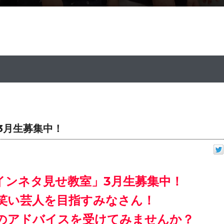
3月生募集中！
インネタ見せ教室」3月生募集中！
お知らせ
笑い芸人を目指すみなさん！
INFORMATION
のアドバイスを受けてみませんか？