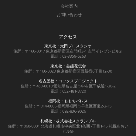
会社案内
お問い合わせ
アクセス
東京校：太田プロスタジオ
住所：〒160-0017
東京都新宿区左門町3-1 左門イレブンビル2F
電話：
03-3359-6263
東京校：芸能花伝舎
住所：〒160-0023
東京都新宿区西新宿6丁目12-30
名古屋校：コックスプロジェクト
住所：〒453-0818
愛知県名古屋市中村区千成通1-38-2
電話：
052-481-8720
福岡校：ももちパレス
住所：〒814-0006
福岡県福岡市早良区百道2-3-15
電話：
092-836-9026
札幌校：株式会社スクランブル
住所：〒060-0001
北海道札幌市中央区北1条西7丁目1-15 札幌あおい
ビル9F