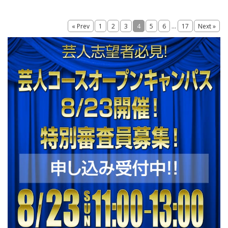
...
« Prev
1
2
3
4
5
6
17
Next »