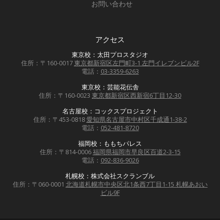
お問い合わせ
アクセス
東京校：太田プロスタジオ
住所：〒160-0017
東京都新宿区左門町3-1 左門イレブンビル2F
電話：
03-3359-6263
東京校：芸能花伝舎
住所：〒160-0023
東京都新宿区西新宿6丁目12-30
名古屋校：コックスプロジェクト
住所：〒453-0818
愛知県名古屋市中村区千成通1-38-2
電話：
052-481-8720
福岡校：ももちパレス
住所：〒814-0006
福岡県福岡市早良区百道2-3-15
電話：
092-836-9026
札幌校：株式会社スクランブル
住所：〒060-0001
北海道札幌市中央区北1条西7丁目1-15 札幌あおい
ビル9F