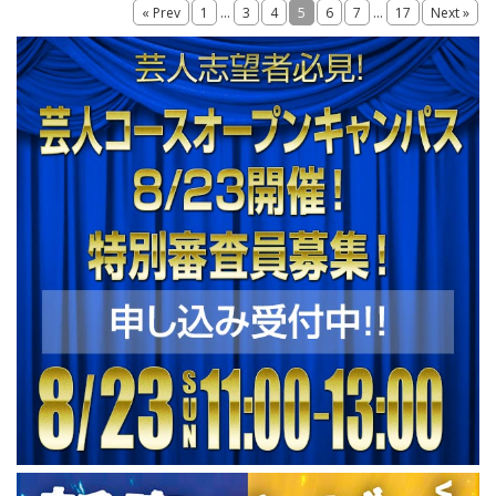
...
...
« Prev
1
3
4
5
6
7
17
Next »